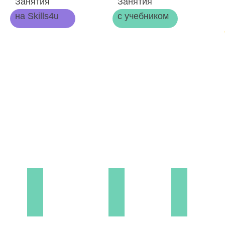
Занятия
Занятия
на Skills4u
с учебником