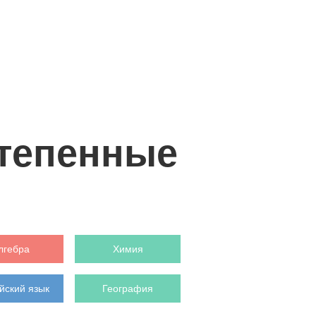
степенные
лгебра
Химия
йский язык
География