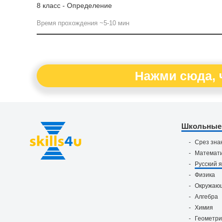
8 класс - Определение
Время прохождения ~5-10 мин
Нажми сюда, 
Школьные
Срез зна
Математ
Русский 
Физика
Окружаю
Алгебра
Химия
Геометр