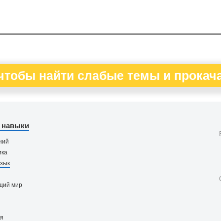
чтобы найти слабые темы и прокача
 навыки
ний
ика
язык
щий мир
ия