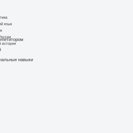
тика
ий язык
ия
России
репетитором
 история
й
нальные навыки