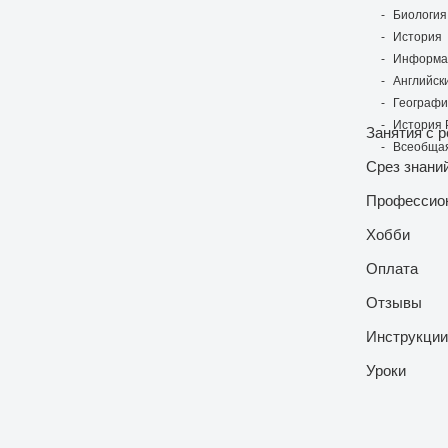
Биология
История
Информа
Английск
Географ
История 
Занятия с 
Всеобщая
Срез знани
Профессио
Хобби
Оплата
Отзывы
Инструкции
Уроки