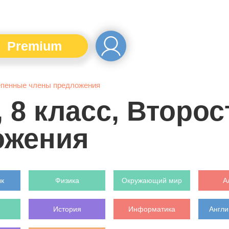
Premium
тепенные члены предложения
, 8 класс, Второ
ожения
ык
Физика
Окружающий мир
А
История
Информатика
Англи