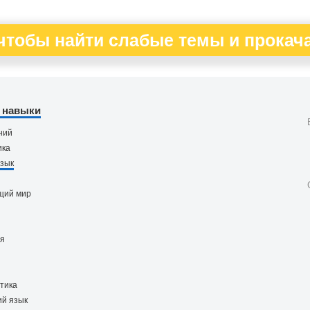
чтобы найти слабые темы и прокача
 навыки
ний
ика
язык
щий мир
ия
тика
ий язык