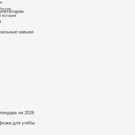
ия
России
репетитором
 история
й
нальные навыки
лендарь на 2026
фхаки для учёбы