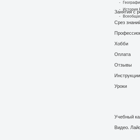
Географ
История 
Занятия с 
Всеобщая
Срез знани
Профессио
Хобби
Оплата
Отзывы
Инструкции
Уроки
Учебный ка
Видео. Лай