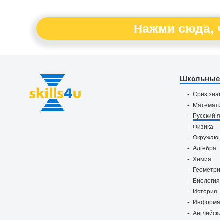
Нажми сюда, 
Школьные
Срез зна
Математ
Русский 
Физика
Окружаю
Алгебра
Химия
Геометр
Биология
История
Информа
Английск