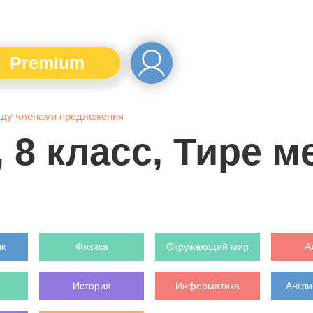
Premium
ежду членами предложения
, 8 класс, Тире 
ык
Физика
Окружающий мир
А
История
Информатика
Англи