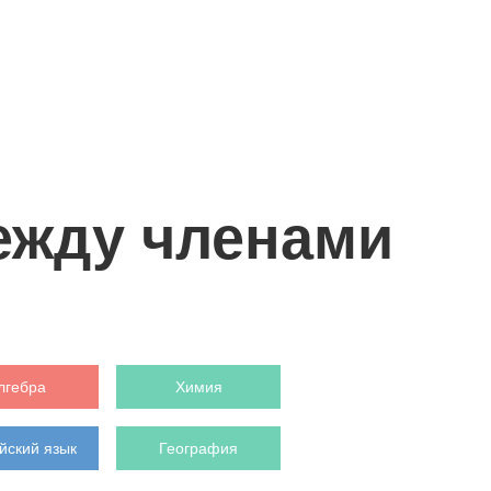
между членами
лгебра
Химия
йский язык
География