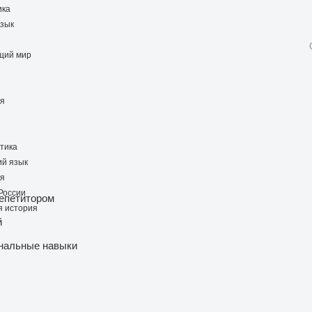
ика
язык
щий мир
ия
тика
ий язык
ия
России
репетитором
 история
й
нальные навыки