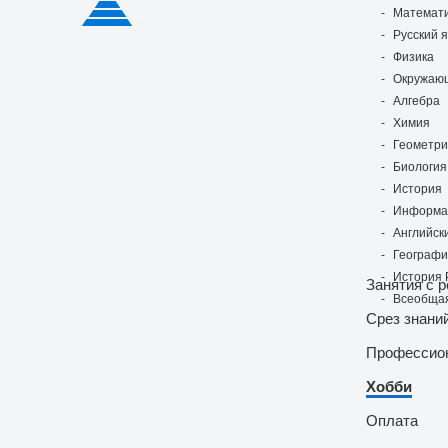
Математ
Русский 
Физика
Окружаю
Алгебра
Химия
Геометр
Биология
История
Информа
Английск
Географ
История 
Занятия с 
Всеобщая
Срез знани
Профессио
Хобби
Оплата