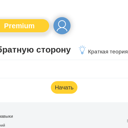
Premium
братную сторону
Краткая теория
Начать
навыки
ний